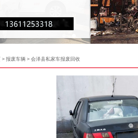
页
>
报废车辆
>
会泽县私家车报废回收