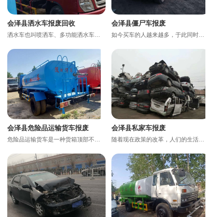
会泽县洒水车报废回收
会泽县僵尸车报废
洒水车也叫喷洒车、多功能洒水车、园林绿化洒水车、水罐车、运水车。 洒水车适合于各种路面冲洗，树木、绿化...
如今买车的人越来越多，于此同时，我们也经常看到路边，停车场以及草丛堆里停着不少僵尸车。要不是车主去了...
会泽县危险品运输货车报废
会泽县私家车报废
危险品运输货车是一种货箱顶部不封闭，排气管前置并装有防火花装置，运送石油化工品、炸药、鞭炮等危险品的...
随着现在政策的改革，人们的生活也是越来越好，很多人都购买了自己的小轿车。据统计我国私家车已突破2亿辆，...