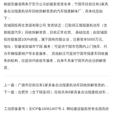
根据安徽省商务厅官方公示的最新资质名单，‌宁国市目前仅有1家具
备合法报废机动车回收拆解资质的汽车报废解体厂‌，具体信息如
下：
宣城国投再生资源有限公司 ‌资质状态‌：已取得正规报废机动车（含
新能源汽车）回收拆解资质，目前正常在营。 ‌基础信息‌：由宣城国
投控股集团100%持股，属于国有控股企业，注册资本5000万元。 ‌
地址‌：安徽省宣城市宁国 ‌服务‌：可提供宁国市范围内上门拖车、代
办车辆报废销户等全套服务。 其他标注可提供宁国市报废车回收服
务的机构，仅提供代收收车服务，自身不具备宁国市内合法拆解资
质。
上一篇：
广德市目前仅有1家具备合法报废机动车回收拆解资质的汽车报废解体厂‌
下一篇：
合肥市（含下辖县/区）目前共有8家具备合法报废机动车回收拆解资质的汽车报废解体厂‌
工信部备案号：
京ICP备16061407号-1
网站建设版权所有全国高价